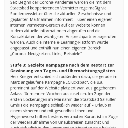
Seit Beginn der Corona-Pandemie werden die mit dem
Staatsbad kooperierenden Vermieter regelmäßig via
Sondernewsletter über die aktuellen Geschehnisse und
geplanten Maßnahmen informiert – über einen eigenen
internen Vermieter-Bereich auf der Website können
zudem aktuelle Informationen abgerufen und die
Kontaktdaten der wichtigsten Ansprechpartner abgerufen
werden. Auch die interne e-Learning-Plattform wurde
angepasst und enthält nun einen eigenen Bereich
„Corona: Neuigkeiten, Links, Beispiele“.
Stufe 3: Gezielte Kampagne nach dem Restart zur
Gewinnung von Tages- und Übernachtungsgästen
Herr Krieger entschied sich außerdem dazu, die gerade im
März angelaufene Kampagne „Glücksbad“, die u.a.
prominent auf der Website platziert war, aus gegebenem
Anlass für mehrere Wochen auszusetzen. Im Zuge der
ersten Lockerungen im Mai nahm die Staatsbad Salzuflen
GmbH die Kampagne schließlich wieder auf – Urlaub in
einem sicheren und mit gesundheitlichen und
Hygienevorschriften bestens vertrauten Kurort ist im Zuge
der Wiederaufnahme von Urlaubsreisen zunächst und
auch sicherlich in den kommenden Monaten eine beliebte