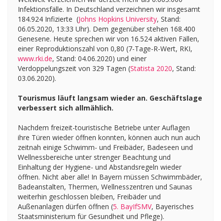
Infektionsfälle. In Deutschland verzeichnen wir insgesamt
184.924 Infizierte (
Johns Hopkins University
, Stand:
06.05.2020, 13:33 Uhr). Dem gegenüber stehen 168.400
Genesene. Heute sprechen wir von 16.524 aktiven Fällen,
einer Reproduktionszahl von 0,80 (7-Tage-R-Wert, RKI,
www.rki.de
, Stand: 04.06.2020) und einer
Verdoppelungszeit von 329 Tagen (
Statista 2020
, Stand:
03.06.2020).
Tourismus läuft langsam wieder an. Geschäftslage
verbessert sich allmählich.
Nachdem freizeit-touristische Betriebe unter Auflagen
ihre Türen wieder öffnen konnten, können auch nun auch
zeitnah einige Schwimm- und Freibäder, Badeseen und
Wellnessbereiche unter strenger Beachtung und
Einhaltung der Hygiene- und Abstandsregeln wieder
öffnen. Nicht aber alle! In Bayern müssen Schwimmbäder,
Badeanstalten, Thermen, Wellnesszentren und Saunas
weiterhin geschlossen bleiben, Freibäder und
Außenanlagen dürfen öffnen (
5. BayIfSMV
, Bayerisches
Staatsministerium für Gesundheit und Pflege).