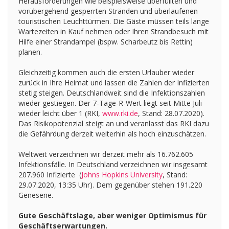
Herausforderungen wie beispielsweise überfüllten und
vorübergehend gesperrten Stränden und überlaufenen
touristischen Leuchttürmen. Die Gäste müssen teils lange
Wartezeiten in Kauf nehmen oder Ihren Strandbesuch mit
Hilfe einer Strandampel (bspw. Scharbeutz bis Rettin)
planen.
Gleichzeitig kommen auch die ersten Urlauber wieder
zurück in Ihre Heimat und lassen die Zahlen der Infizierten
stetig steigen. Deutschlandweit sind die Infektionszahlen
wieder gestiegen. Der 7-Tage-R-Wert liegt seit Mitte Juli
wieder leicht über 1 (RKI,
www.rki.de
, Stand: 28.07.2020).
Das Risikopotenzial steigt an und veranlasst das RKI dazu
die Gefährdung derzeit weiterhin als hoch einzuschätzen.
Weltweit verzeichnen wir derzeit mehr als 16.762.605
Infektionsfälle. In Deutschland verzeichnen wir insgesamt
207.960 Infizierte (
Johns Hopkins University
, Stand:
29.07.2020, 13:35 Uhr). Dem gegenüber stehen 191.220
Genesene.
Gute Geschäftslage, aber weniger Optimismus für
Geschäftserwartungen.