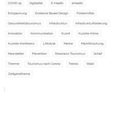
COVID-19
Digitalität
E-Health
eHealth
Entspannung
Evidence Based Design
Fördermittel
Gesundheitstourismus
Infrastruktur
Infrastrukturförderung
Innovation
Kommunikation
Kurort
Kurorte-Klima
Kurorte-Konferenz
Lifestyle
Marke
Marktforschung
Newsletter
Prävention
Resonanz-Tourismus
Schlaf
Therme
Tourismus nach Corona
Trends
Wald
Zeitgeistthema