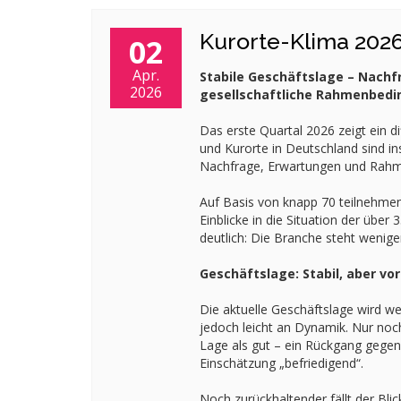
Kurorte-Klima 202
02
Apr.
Stabile Geschäftslage – Nachf
2026
gesellschaftliche Rahmenbed
Das erste Quartal 2026 zeigt ein dif
und Kurorte in Deutschland sind ins
Nachfrage, Erwartungen und Rahm
Auf Basis von knapp 70 teilnehmend
Einblicke in die Situation der über
deutlich: Die Branche steht wenige
Geschäftslage: Stabil, aber vo
Die aktuelle Geschäftslage wird wei
jedoch leicht an Dynamik. Nur noc
Lage als gut – ein Rückgang gegenü
Einschätzung „befriedigend“.
Noch zurückhaltender fällt der Bli