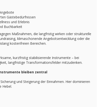
 Angebote
rten Gästebedürfnissen
llness und Erlebnis
nd Buchbarkeit
agegen Maßnahmen, die langfristig wirken oder strukturelle
undraising, klimaschonende Angebotsentwicklung oder die
islang kostenfreien Bereichen.
ksame, kurzfristig stabilisierende Instrumente – bei
keit, langfristige Transformationsfelder mitzudenken.
nstrumente bleiben zentral
der Sicherung und Steigerung der Einnahmen. Hier dominieren
e Hebel.