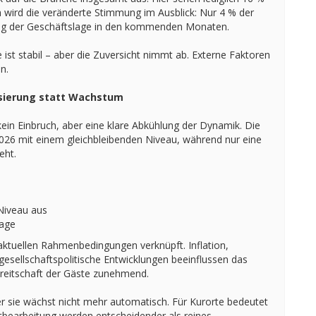
h wird die veränderte Stimmung im Ausblick: Nur 4 % der
ung der Geschäftslage in den kommenden Monaten.
ist stabil – aber die Zuversicht nimmt ab. Externe Faktoren
n.
isierung statt Wachstum
kein Einbruch, aber eine klare Abkühlung der Dynamik. Die
2026 mit einem gleichbleibenden Niveau, während nur eine
eht.
Niveau aus
rage
aktuellen Rahmenbedingungen verknüpft. Inflation,
gesellschaftspolitische Entwicklungen beeinflussen das
reitschaft der Gäste zunehmend.
er sie wächst nicht mehr automatisch. Für Kurorte bedeutet
ktbearbeitung werden entscheidender als reines