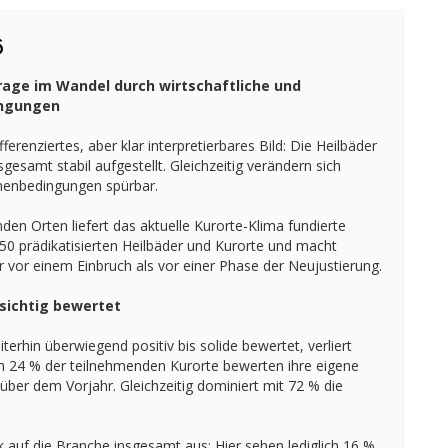
6
rage im Wandel durch wirtschaftliche und
ingungen
ferenziertes, aber klar interpretierbares Bild: Die Heilbäder
gesamt stabil aufgestellt. Gleichzeitig verändern sich
enbedingungen spürbar.
en Orten liefert das aktuelle Kurorte-Klima fundierte
 350 prädikatisierten Heilbäder und Kurorte und macht
r vor einem Einbruch als vor einer Phase der Neujustierung.
rsichtig bewertet
terhin überwiegend positiv bis solide bewertet, verliert
h 24 % der teilnehmenden Kurorte bewerten ihre eigene
ber dem Vorjahr. Gleichzeitig dominiert mit 72 % die
ck auf die Branche insgesamt aus: Hier sehen lediglich 16 %