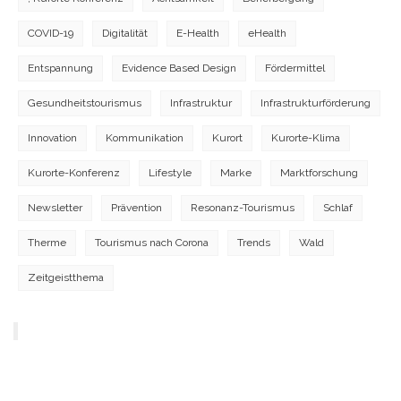
COVID-19
Digitalität
E-Health
eHealth
Entspannung
Evidence Based Design
Fördermittel
Gesundheitstourismus
Infrastruktur
Infrastrukturförderung
Innovation
Kommunikation
Kurort
Kurorte-Klima
Kurorte-Konferenz
Lifestyle
Marke
Marktforschung
Newsletter
Prävention
Resonanz-Tourismus
Schlaf
Therme
Tourismus nach Corona
Trends
Wald
Zeitgeistthema