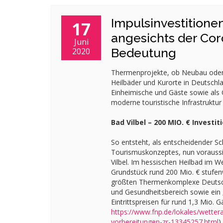
Impulsinvestitione
17
angesichts der Co
Juni
Bedeutung
2020
Thermenprojekte, ob Neubau oder 
Heilbäder und Kurorte in Deutschla
Einheimische und Gäste sowie als 
moderne touristische Infrastruktu
Bad Vilbel – 200 MIO. € Invest
So entsteht, als entscheidender S
Tourismuskonzeptes, nun voraussi
Vilbel. Im hessischen Heilbad im 
Grundstück rund 200 Mio. € stufenw
größten Thermenkomplexe Deutsc
und Gesundheitsbereich sowie ein
Eintrittspreisen für rund 1,3 Mio. G
https://www.fnp.de/lokales/wetter
vorbereitungen-zr-13345257.html
)