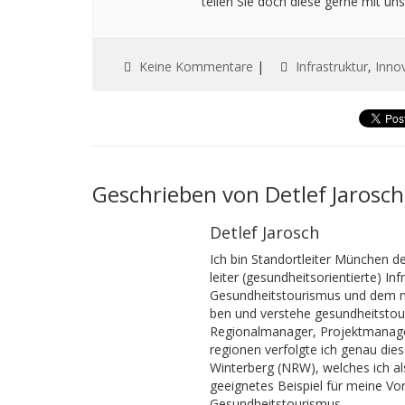
teilen Sie doch diese gerne mit uns
Keine Kommentare
|
Infrastruktur
,
Inno
Geschrieben von Detlef Jarosch
Detlef Jarosch
Ich bin Standortleiter München 
leiter (gesundheitsorientierte) I
Gesundheitstourismus und dem nac
ben und verstehe gesundheitstouri
Regionalmanager, Projektmanager
regionen verfolgte ich genau dies
Winterberg (NRW), welches ich als
geeignetes Beispiel für meine Vo
Gesundheitstourismus.