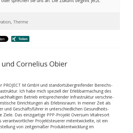
 oder sprechen Sie uns an. Die Zukunft beginnt jetzt.
vation
,
Therme
 und Cornelius Obier
der PROJECT M GmbH und standortübergreifender Bereichs-
nfrastruktur. Ich habe mich speziell der Erlebbarmachung des
hhaltigen Betrieb entsprechender Infrastruktur verschrie-
stische Einrichtungen als Erlebnisraum. In meiner Zeit als
 und Geschäftsführer in unterschiedlichen Gesundheits-
e Ziele. Das einzigartige PPP-Projekt Oversum Vitalresort
 verantwortlicher Projektsteuerer mitentwickelte, ist ein
rstellung von zeitgemäßer Produktentwicklung im