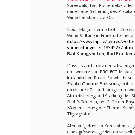
Spreewald, Bad Rothenfelde oder Tit
dauerhafte Sicherung des Prädika
Wirtschaftskraft vor Ort.
Neue Mega-Therme trotzt Corona-
Wund-Stiftung in Frankfurter neue
(
https://www.fnp.de/lokales/wetter
vorbereitungen-zr-13345257.htm
)
Bad Königshofen, Bad Brückena
Dass es auch trotz der schwierige
drei weitere von PROJECT M aktuel
im ländlichen Raum. So wird in Kü
FrankenTherme Bad Königshofen (L
modularen Zukunftsprogramm wurde
Attraktivierung und Stärkung des
Bad Brückenau, am Fuße der Bayer
Modernisierung der Therme Sinnflu
Thyragrotte.
Allen aufgeführten Konzepten ist g
eines größeren, gezielt entwickel