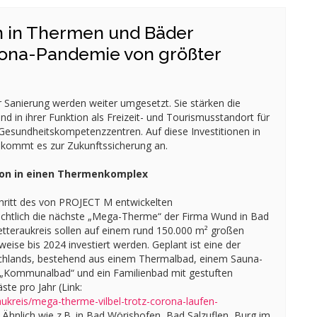
n in Thermen und Bäder
rona-Pandemie von größter
Sanierung werden weiter umgesetzt. Sie stärken die
nd in ihrer Funktion als Freizeit- und Tourismusstandort für
Gesundheitskompetenzzentren. Auf diese Investitionen in
r kommt es zur Zukunftssicherung an.
ition in einen Thermenkomplex
chritt des von PROJECT M entwickelten
chtlich die nächste „Mega-Therme“ der Firma Wund in Bad
Wetteraukreis sollen auf einem rund 150.000 m² großen
eise bis 2024 investiert werden. Geplant ist eine der
hlands, bestehend aus einem Thermalbad, einem Sauna-
 „Kommunalbad“ und ein Familienbad mit gestuften
äste pro Jahr (Link:
aukreis/mega-therme-vilbel-trotz-corona-laufen-
. Ähnlich wie z.B. in Bad Wörishofen, Bad Salzuflen, Burg im