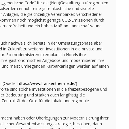
r „genetische Code“ für die (Neu)Gestaltung auf regionalen
 Außerdem erlaubt eine gute akustische und visuelle
 Anlagen, die gleichzeitige Vereinbarkeit verschiedener
u kommen noch möglichst geringe CO2-Emissionen durch
Barrierefreiheit und ein hohes Maß an Landschafts- und
auch nachweislich bereits in der Umsetzungsphase aber
d in Zukunft zu weiteren Investitionen in die private und
tur. So modernisieren exemplarisch Hotels ihre
 ihre gastronomischen Angebote und modernisieren ihre
e und meist umliegenden Kurparkanlagen werden auf einen
 (Quelle:
https://www.frankentherme.de/
)
orte sind solche Investitionen in die freizeitbezogene und
mer Bedeutung und stärken auch langfristig die
Zentralität der Orte für die lokale und regionale
gemacht haben oder Überlegungen zur Modernisierung ihrer
s Teil einer Gesamtentwicklungsstrategie, bestehen, dann