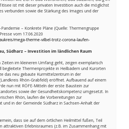
isee ist mit dieser privaten Investition auch die möglichst
tes verbunden sowie die Stärkung des Images und der
Pandemie – Konkrete Pläne (Quelle: Thermengruppe
 Presse vom 17.06.2020
aukreis/mega-therme-vilbel-trotz-corona-laufen-
u, Südharz – Investition im ländlichen Raum
n Zeiten im kleineren Umfang geht, zeigen exemplarisch
l begleitete Thermenprojekte in Heilbädern und Kurorten
rze das neu gebaute Kurmittelzentrum in der
andkreis Rhön-Grabfeld) eröffnet. Aufbauend auf einem
 nun mit RÖFE-Mitteln der erste Baustein zur
 Standortes sowie der Gesundheitskompetenz umgesetzt. In
ischen Rhön, laufen die Vorbereitungen zur
t und in der Gemeinde Südharz in Sachsen-Anhalt der
emein, dass sie auf dem örtlichen Heilmittel fußen, Teil
ten attraktiven Erlebnisraumes (z.B. im Zusammenhang mit