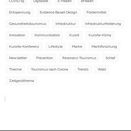
COVID-19
Digitalität
E-Health
eHealth
Entspannung
Evidence Based Design
Fördermittel
Gesundheitstourismus
Infrastruktur
Infrastrukturförderung
Innovation
Kommunikation
Kurort
Kurorte-Klima
Kurorte-Konferenz
Lifestyle
Marke
Marktforschung
Newsletter
Prävention
Resonanz-Tourismus
Schlaf
Therme
Tourismus nach Corona
Trends
Wald
Zeitgeistthema