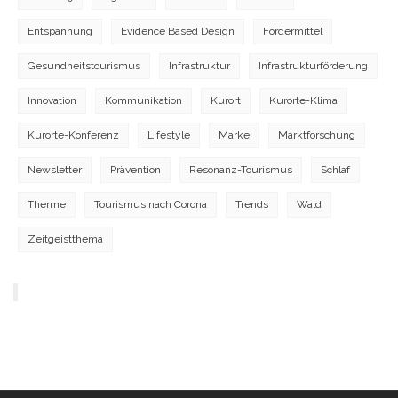
Entspannung
Evidence Based Design
Fördermittel
Gesundheitstourismus
Infrastruktur
Infrastrukturförderung
Innovation
Kommunikation
Kurort
Kurorte-Klima
Kurorte-Konferenz
Lifestyle
Marke
Marktforschung
Newsletter
Prävention
Resonanz-Tourismus
Schlaf
Therme
Tourismus nach Corona
Trends
Wald
Zeitgeistthema