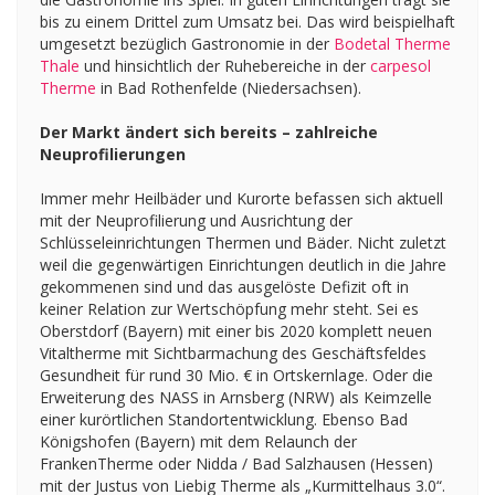
bis zu einem Drittel zum Umsatz bei. Das wird beispielhaft
umgesetzt bezüglich Gastronomie in der
Bodetal Therme
Thale
und hinsichtlich der Ruhebereiche in der
carpesol
Therme
in Bad Rothenfelde (Niedersachsen).
Der Markt ändert sich bereits – zahlreiche
Neuprofilierungen
Immer mehr Heilbäder und Kurorte befassen sich aktuell
mit der Neuprofilierung und Ausrichtung der
Schlüsseleinrichtungen Thermen und Bäder. Nicht zuletzt
weil die gegenwärtigen Einrichtungen deutlich in die Jahre
gekommenen sind und das ausgelöste Defizit oft in
keiner Relation zur Wertschöpfung mehr steht. Sei es
Oberstdorf (Bayern) mit einer bis 2020 komplett neuen
Vitaltherme mit Sichtbarmachung des Geschäftsfeldes
Gesundheit für rund 30 Mio. € in Ortskernlage. Oder die
Erweiterung des NASS in Arnsberg (NRW) als Keimzelle
einer kurörtlichen Standortentwicklung. Ebenso Bad
Königshofen (Bayern) mit dem Relaunch der
FrankenTherme oder Nidda / Bad Salzhausen (Hessen)
mit der Justus von Liebig Therme als „Kurmittelhaus 3.0“.