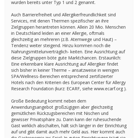
wurden bereits unter Typ 1 und 2 genannt.
Auch Barrierefreiheit und Allergikerfreundlichkeit sind
Services, mit denen Thermen spezifischer an ihre
Zielgruppen herantreten können. Allein 20 Mio. Menschen
in Deutschland leiden an einer Allergie, oftmals
gleichzeitig an mehreren (z.B. Atemwege und Haut) –
Tendenz weiter steigend. Hinzu kommen noch die
Nahrungsmittelunverträglich- keiten. Eine Ausrichtung auf
diese Zielgruppen böte gute Marktchancen. Erstaunlich:
Eine erkennbare klare Ausrichtung auf Allergiker findet
sich bisher in keiner Therme – ansatzweise in wenigen
SPA/Wellness-Bereichen entsprechend zertifizierter
Hotels nach den Kriterien des European Center für Allergy
Research Foundation (kurz: ECARF, siehe www.ecarf.org ).
Große Bedeutung kommt neben dem
Anwendungsangebot großzügigen aber gleichzeitig
gemütlichen Rückzugsbereichen mit Nischen und
gewisser Privatsphäre zu. Dann kann der ruhesuchende
Gast wirklich abschalten, hält sich länger in der Einrichtung
auf und gibt damit auch mehr Geld aus. Hier kommt auch
die Gastronomie ins Spiel: In guten Einrichtungen trägt sie