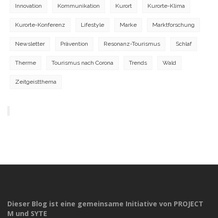
Innovation
Kommunikation
Kurort
Kurorte-Klima
Kurorte-Konferenz
Lifestyle
Marke
Marktforschung
Newsletter
Prävention
Resonanz-Tourismus
Schlaf
Therme
Tourismus nach Corona
Trends
Wald
Zeitgeistthema
Dieser Blog ist eine gemeinsame Initiative von PROJECT
M und SYTE