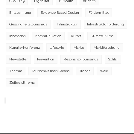
COVID-19
Digitalität
E-Health
eHealth
Entspannung
Evidence Based Design
Fördermittel
Gesundheitstourismus
Infrastruktur
Infrastrukturförderung
Innovation
Kommunikation
Kurort
Kurorte-Klima
Kurorte-Konferenz
Lifestyle
Marke
Marktforschung
Newsletter
Prävention
Resonanz-Tourismus
Schlaf
Therme
Tourismus nach Corona
Trends
Wald
Zeitgeistthema